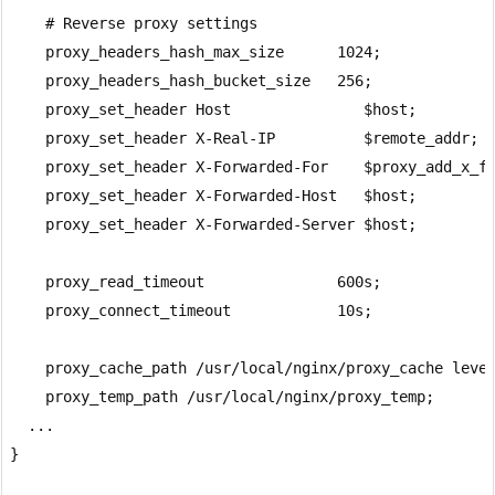
    # Reverse proxy settings

    proxy_headers_hash_max_size      1024;

    proxy_headers_hash_bucket_size   256;

    proxy_set_header Host               $host;

    proxy_set_header X-Real-IP          $remote_addr;

    proxy_set_header X-Forwarded-For    $proxy_add_x_fo
    proxy_set_header X-Forwarded-Host   $host;

    proxy_set_header X-Forwarded-Server $host;

    proxy_read_timeout               600s;

    proxy_connect_timeout            10s;

    proxy_cache_path /usr/local/nginx/proxy_cache level
    proxy_temp_path /usr/local/nginx/proxy_temp;

  ...
