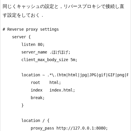
同じくキャッシュの設定と，リバースプロキシで接続し直
す設定をしておく．
# Reverse proxy settings

    server {

        listen 80;

        server_name .ほげほげ;

        client_max_body_size 5m;

        location ~ .*\.(htm|html|jpg|JPG|gif|GIF|png|PN
            root    html;

            index   index.html;

            break;

        }

        location / {

            proxy_pass http://127.0.0.1:8080;
