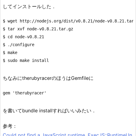
してインストールした．
$ wget http://nodejs.org/dist/v0.8.21/node-v0.8.21.tar.
$ tar xvf node-v0.8.21.tar.gz

$ cd node-v0.8.21

$ ./configure

$ make

ちなみにtherubyracerのほうはGemfileに
を書いてbundle installすればいいみたい．
参考：
Could not find a JavaScript runtime. ExecJS::RuntimeUn