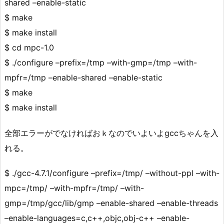
shared –enable-static
$ make
$ make install
$ cd mpc-1.0
$ ./configure –prefix=/tmp –with-gmp=/tmp –with-
mpfr=/tmp –enable-shared –enable-static
$ make
$ make install
全部エラーがでなければおｋなのでいよいよgccちゃんを入
れる。
$ ./gcc-4.7.1/configure –prefix=/tmp/ –without-ppl –with-
mpc=/tmp/ –with-mpfr=/tmp/ –with-
gmp=/tmp/gcc/lib/gmp –enable-shared –enable-threads
–enable-languages=c,c++,objc,obj-c++ –enable-