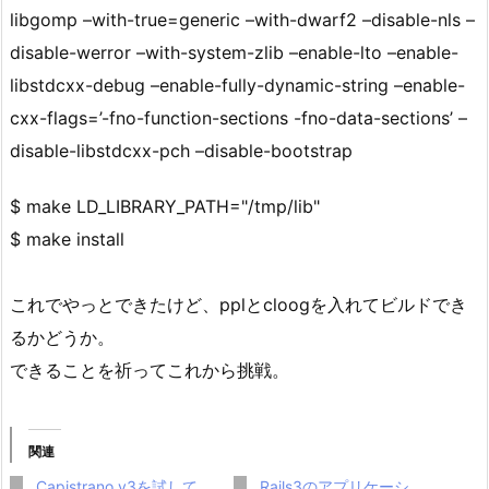
libgomp –with-true=generic –with-dwarf2 –disable-nls –
disable-werror –with-system-zlib –enable-lto –enable-
libstdcxx-debug –enable-fully-dynamic-string –enable-
cxx-flags=’-fno-function-sections -fno-data-sections’ –
disable-libstdcxx-pch –disable-bootstrap
$ make LD_LIBRARY_PATH="/tmp/lib"
$ make install
これでやっとできたけど、pplとcloogを入れてビルドでき
るかどうか。
できることを祈ってこれから挑戦。
関連
Capistrano v3を試して
Rails3のアプリケーシ